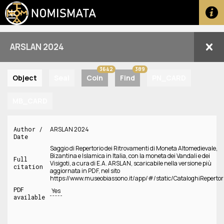
☰
ARSLAN 2024
3642
389
Object
Seal
Coin
Find
PN_CARD
MB_CARD
Author /
ARSLAN 2024
Date
Saggio di Repertorio dei Ritrovamenti di Moneta Altomedievale,
Bizantina e Islamica in Italia, con la moneta dei Vandali e dei
Full
Visigoti, a cura di E.A. ARSLAN, scaricabile nella versione più
citation
aggiornata in PDF, nel sito
https://www.museobiassono.it/app/#/static/CataloghiRepertor
PDF
Yes
available